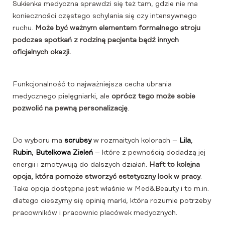
Sukienka medyczna sprawdzi się też tam, gdzie nie ma
konieczności częstego schylania się czy intensywnego
ruchu.
Może być ważnym elementem formalnego stroju
podczas spotkań z rodziną pacjenta bądź innych
oficjalnych okazji.
Funkcjonalność to najważniejsza cecha ubrania
medycznego pielęgniarki, ale
oprócz tego może sobie
pozwolić na pewną personalizację
.
Do wyboru ma
scrubsy
w rozmaitych kolorach –
Lila
,
Rubin
,
Butelkowa Zieleń
– które z pewnością dodadzą jej
energii i zmotywują do dalszych działań.
Haft to kolejna
opcja, która pomoże stworzyć estetyczny look w pracy
.
Taka opcja dostępna jest właśnie w Med&Beauty i to m.in.
dlatego cieszymy się opinią marki, która rozumie potrzeby
pracowników i pracownic placówek medycznych.