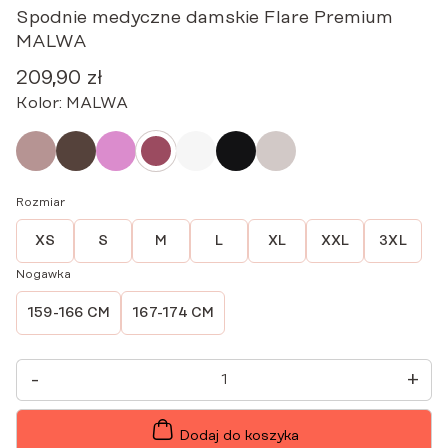
Spodnie medyczne damskie Flare Premium
MALWA
209,90
zł
Kolor:
MALWA
Rozmiar
XS
S
M
L
XL
XXL
3XL
Nogawka
159-166 CM
167-174 CM
ILOŚĆ
-
+
SPODNIE
MEDYCZNE
DAMSKIE
FLARE
Dodaj do koszyka
PREMIUM