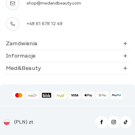
shop@medandbeauty.com
+48 61 678 12 49
Zamówienia
Informacje
Med&Beauty
(PLN)
zł