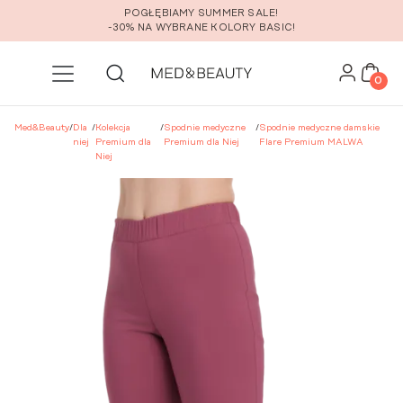
Przejdź do głównej zawartości
POGŁĘBIAMY SUMMER SALE!
-30% NA WYBRANE KOLORY BASIC!
0
Med&Beauty
/
Dla
/
Kolekcja
/
Spodnie medyczne
/
Spodnie medyczne damskie
niej
Premium dla
Premium dla Niej
Flare Premium MALWA
Niej