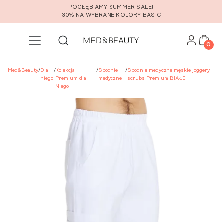
Przejdź do głównej zawartości
POGŁĘBIAMY SUMMER SALE!
-30% NA WYBRANE KOLORY BASIC!
0
Med&Beauty
/
Dla
/
Kolekcja
/
Spodnie
/
Spodnie medyczne męskie joggery
niego
Premium dla
medyczne
scrubs Premium BIAŁE
Niego