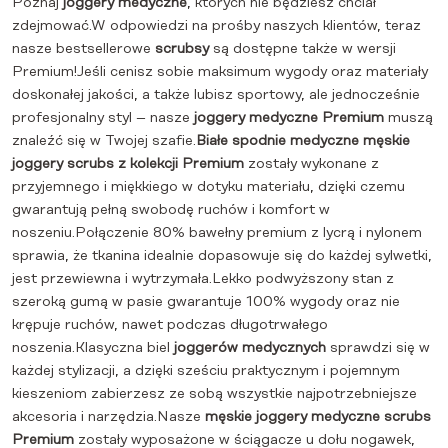
Poznaj
joggery medyczne
, których nie będziesz chciał
zdejmować.W odpowiedzi na prośby naszych klientów, teraz
nasze bestsellerowe
scrubsy
są dostępne także w wersji
Premium!Jeśli cenisz sobie maksimum wygody oraz materiały
doskonałej jakości, a także lubisz sportowy, ale jednocześnie
profesjonalny styl – nasze
joggery medyczne Premium
muszą
znaleźć się w Twojej szafie.
Białe spodnie medyczne męskie
joggery scrubs z kolekcji Premium
zostały wykonane z
przyjemnego i miękkiego w dotyku materiału, dzięki czemu
gwarantują pełną swobodę ruchów i komfort w
noszeniu.Połączenie 80% bawełny premium z lycrą i nylonem
sprawia, że tkanina idealnie dopasowuje się do każdej sylwetki,
jest przewiewna i wytrzymała.Lekko podwyższony stan z
szeroką gumą w pasie gwarantuje 100% wygody oraz nie
krępuje ruchów, nawet podczas długotrwałego
noszenia.Klasyczna biel
joggerów medycznych
sprawdzi się w
każdej stylizacji, a dzięki sześciu praktycznym i pojemnym
kieszeniom zabierzesz ze sobą wszystkie najpotrzebniejsze
akcesoria i narzędzia.Nasze
męskie joggery medyczne scrubs
Premium
zostały wyposażone w ściągacze u dołu nogawek,