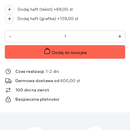
Dodaj haft (tekst) +
69,00
zł
Dodaj haft (grafika) +
139,00
zł
ILOŚĆ
-
+
SPODNIE
MEDYCZNE
MĘSKIE
JOGGERY
Dodaj do koszyka
SCRUBS
PREMIUM
BIAŁE
Czas realizacji:
1-2 dni
Darmowa dostawa od
600,00
zł
100 dni na zwrot
Bezpieczne płatności