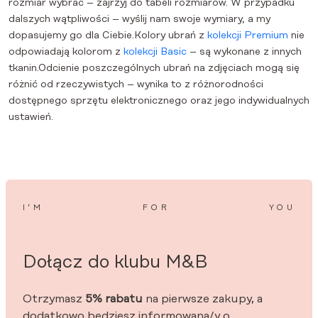
rozmiar wybrać – zajrzyj do tabeli rozmiarów. W przypadku
dalszych wątpliwości – wyślij nam swoje wymiary, a my
dopasujemy go dla Ciebie.Kolory ubrań z
kolekcji Premium
nie
odpowiadają kolorom z
kolekcji Basic
– są wykonane z innych
tkanin.Odcienie poszczególnych ubrań na zdjęciach mogą się
różnić od rzeczywistych – wynika to z różnorodności
dostępnego sprzętu elektronicznego oraz jego indywidualnych
ustawień.
I’M
FOR
YOU
Dołącz do klubu M&B
Otrzymasz
5% rabatu
na pierwsze zakupy, a
dodatkowo będziesz informowana/y o