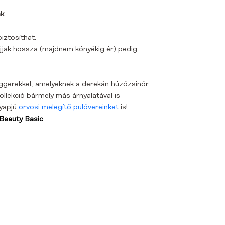
ak
.
iztosíthat.
 ujjak hossza (majdnem könyékig ér) pedig
oggerekkel, amelyeknek a derekán húzózsinór
ollekció bármely más árnyalatával is
gyapjú
orvosi melegítő pulóvereinket
is!
Beauty Basic
.