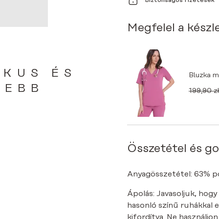
Biztonságos fizetések
NŐI
ORVOSI
BLÚZ
Megfelel a készl
MENNYISÉG
IKUS ÉS
Bluzka 
SEBB
199,90
zł
Összetétel és g
Anyagösszetétel: 63% pol
Ápolás: Javasoljuk, hogy
hasonló színű ruhákkal 
kifordítva. Ne használjo