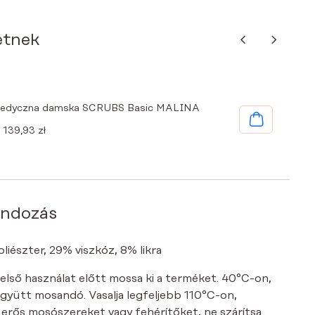
etnek
medyczna damska SCRUBS Basic MALINA
Original
Current
139,93
zł
price
price
was:
is:
199,90 zł.
139,93 zł.
ondozás
iészter, 29% viszkóz, 8% likra
 első használat előtt mossa ki a terméket. 40°C-on,
együtt mosandó. Vasalja legfeljebb 110°C-on,
n erős mosószereket vagy fehérítőket, ne szárítsa