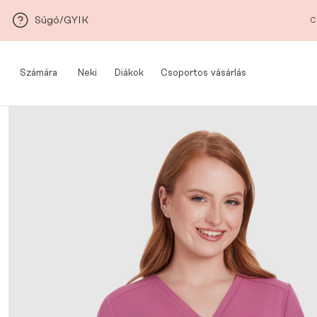
Ugrás a fő tartalomra
Súgó/GYIK
C
Számára
Neki
Diákok
Csoportos vásárlás
Med&Beauty
/
Nyári kiárusítás
/
Női orvosi blúz SCRUBS Basic One Pocket