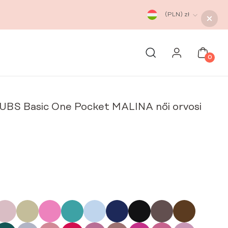
(PLN)
zł
0
RUBS Basic One Pocket MALINA női orvosi