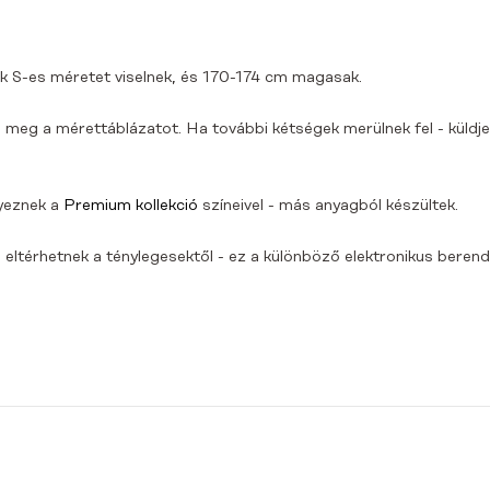
k S-es méretet viselnek, és 170-174 cm magasak.
 meg a mérettáblázatot. Ha további kétségek merülnek fel - küldje
yeznek a
Premium kollekció
színeivel - más anyagból készültek.
eltérhetnek a ténylegesektől - ez a különböző elektronikus berende