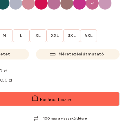
M
L
XL
XXL
3XL
4XL
retet
Méretezési útmutató
00
zł
9,00
zł
Kosárba teszem
100 nap a visszaküldésre