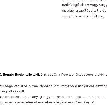
szárítógépben vagy vegyt
ápolási utasításokat a 
megőrzése érdekében.
& Beauty Basic kollekcióból
most One Pocket változatban is elérhe
züksége van arra.
orvosi ruházat,
Ami maximális kényelmet biztosí
anyagból
készült
.
nak köszönhetően az anyag nagyon tartós, puha, kellemes tapintású
fontos az
orvosi ruházat
esetében - légáteresztő és lélegző.