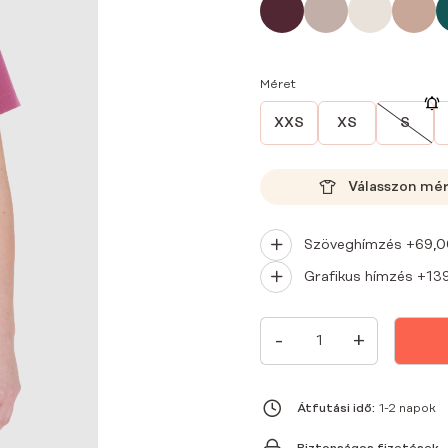
Méret
XXS
XS
S
Válasszon mé
Szöveghímzés +
69,
Grafikus hímzés +
13
NŐI
-
+
ORVOSI
BLÚZ
SCRUBS
BASIC
ONE
Átfutási idő:
1-2 napok
POCKET
MALINA