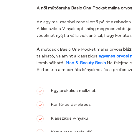
A női műtősruha Basic One Pocket málna orvos
Az egy mellzsebbel rendelkező pólót szabadon b
A klasszikus V-nyak optikailag meghosszabbítja a
védelmet nyújt a vállaknak anélkül, hogy korlát
A
műtősök Basic One Pocket málna orvosi
blúz
található, valamint a klasszikus
egyenes orvosi 
kombinálható.
Med & Beauty Basic
.Ne felejtse 
Biztosítsa a maximális kényelmet és a professz
Egy praktikus mellzseb
Kontúros derékrész
Klasszikus v-nyakú