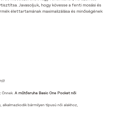
isztítsa. Javasoljuk, hogy kövesse a fenti mosási és
termék élettartamának maximalizálása és minőségének
tő!
t Önnek.
A műtősruha Basic One Pocket női
, alkalmazkodik bármilyen típusú női alakhoz,