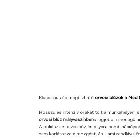
Klasszikus és megbízható
orvosi blúzok a Med 
Hosszú és intenzív órákat tölt a munkahelyén, s
orvosi blúz mályvaszínben
a legjobb minőségű 
A poliészter, a viszkóz és a lycra kombinációjá
nem korlátozza a mozgást, és - ami rendkívül 