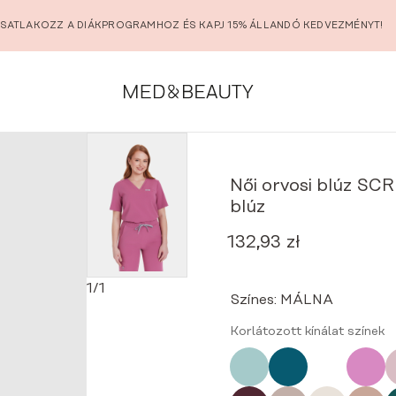
SATLAKOZZ A DIÁKPROGRAMHOZ ÉS KAPJ 15% ÁLLANDÓ KEDVEZMÉNYT!
 MALINA női orvosi blúz
Női orvosi blúz SC
blúz
132,93
zł
Original
Current
price
price
was:
is:
1
/
1
Színes:
MÁLNA
189,90 zł.
132,93 zł.
Korlátozott kínálat színek