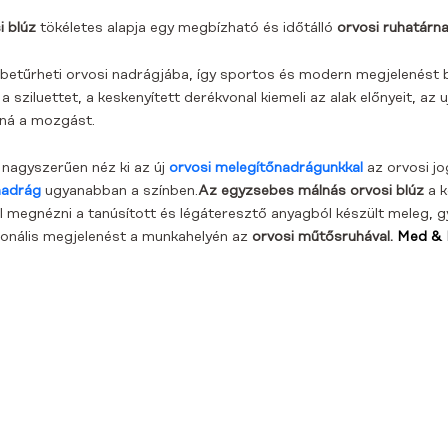
i blúz
tökéletes alapja egy megbízható és időtálló
orvosi ruhatárn
etűrheti orvosi nadrágjába, így sportos és modern megjelenést b
 sziluettet, a keskenyített derékvonal kiemeli az alak előnyeit, az
ozná a mozgást.
nagyszerűen néz ki az új
orvosi melegítőnadrágunkkal
az orvosi j
nadrág
ugyanabban a színben.
Az egyzsebes málnás orvosi blúz
a k
el megnézni a tanúsított és légáteresztő anyagból készült meleg, 
ionális megjelenést a munkahelyén az
orvosi műtősruhával.
Med & 